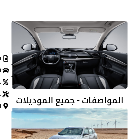
ا
ا
خ
ح
المواصفات - جميع الموديلات
ا