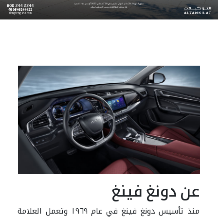
عن دونغ فينغ
منذ تأسيس دونغ فينغ في عام ١٩٦٩ وتعمل العلامة